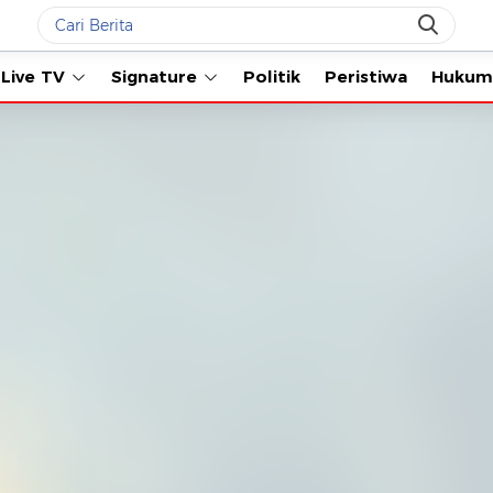
Live TV
Signature
Politik
Peristiwa
Hukum