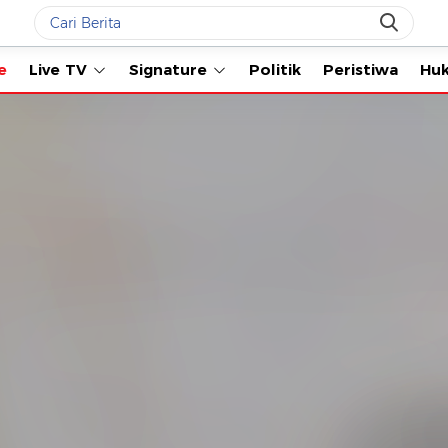
Live TV
Signature
Politik
Peristiwa
Hukum