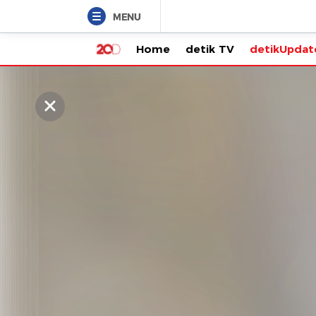
MENU
Home
detik TV
detikUpdate