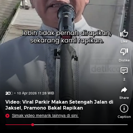
Tidak suka video ini?
Suka video ini?
Login untuk menyampaikan pendapat.
Login untuk menyampaikan pendapat.
Masuk
Masuk
Like
Share to
Dislike
Facebook
X
Whatsapp
Telegram
2
Copy Link
Copy Embed
Copy Embed &
10 Apr 2026 11:28 WIB
Caption
Share
Video: Viral Parkir Makan Setengah Jalan di
Jaksel, Pramono Bakal Rapikan
Simak video menarik lainnya di sini.
Caption
0:09