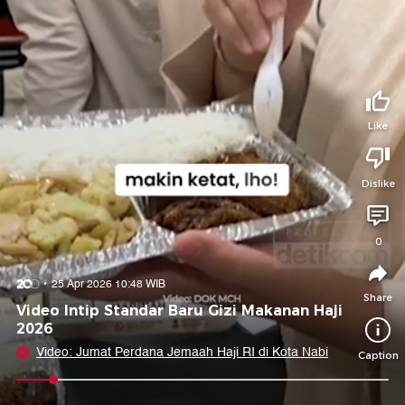
Tidak suka video ini?
Suka video ini?
Login untuk menyampaikan pendapat.
Login untuk menyampaikan pendapat.
Masuk
Masuk
Like
Share to
Dislike
Facebook
X
Whatsapp
Telegram
0
Copy Link
Copy Embed
Copy Embed &
25 Apr 2026 10:48 WIB
Caption
Share
Video Intip Standar Baru Gizi Makanan Haji
2026
Video: Jumat Perdana Jemaah Haji RI di Kota Nabi
Caption
0:07