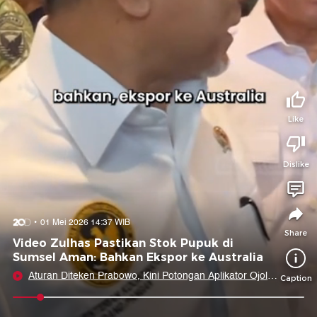
Tidak suka video ini?
Suka video ini?
Login untuk menyampaikan pendapat.
Login untuk menyampaikan pendapat.
Masuk
Masuk
Share to
Like
Dislike
Facebook
X
Whatsapp
Telegram
Copy Link
Copy Embed
Copy Embed &
01 Mei 2026 14:37 WIB
Caption
Share
Video Zulhas Pastikan Stok Pupuk di
Sumsel Aman: Bahkan Ekspor ke Australia
Aturan Diteken Prabowo, Kini Potongan Aplikator Ojol
Caption
Maks 8 Persen!
0:06