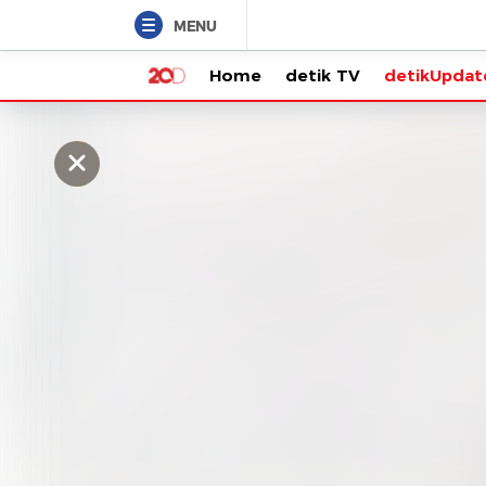
MENU
Home
detik TV
detikUpdate