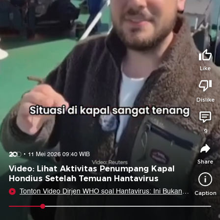
Tidak suka video ini?
Suka video ini?
Login untuk menyampaikan pendapat.
Login untuk menyampaikan pendapat.
Masuk
Masuk
Like
Share to
Dislike
Facebook
X
Whatsapp
Telegram
9
Copy Link
Copy Embed
Copy Embed &
11 Mei 2026 09:40 WIB
Caption
Share
Video: Lihat Aktivitas Penumpang Kapal
Hondius Setelah Temuan Hantavirus
Tonton Video Dirjen WHO soal Hantavirus: Ini Bukan
Caption
Covid!
0:11