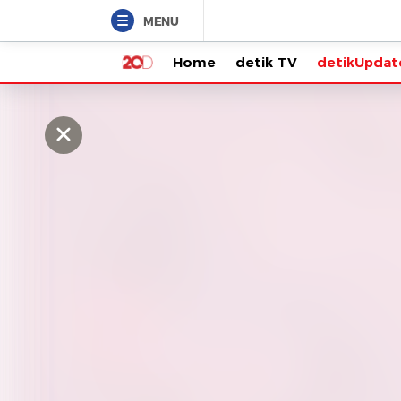
MENU
Home
detik TV
detikUpdate