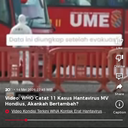
Tidak suka video ini?
Suka video ini?
Login untuk menyampaikan pendapat.
Login untuk menyampaikan pendapat.
Masuk
Masuk
Share to
Like
Dislike
Facebook
X
Whatsapp
Telegram
Copy Link
Copy Embed
Copy Embed &
14 Mei 2026 22:45 WIB
Caption
Share
Video: WHO Catat 11 Kasus Hantavirus MV
Hondius, Akankah Bertambah?
Video Kondisi Terkini WNA Kontak Erat Hantavirus
Caption
Klaster MV Hondius
0:08