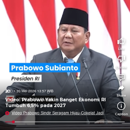
Tidak suka video ini?
Suka video ini?
Login untuk menyampaikan pendapat.
Login untuk menyampaikan pendapat.
Masuk
Masuk
Share to
Like
Dislike
Facebook
X
Whatsapp
Telegram
Copy Link
Copy Embed
Copy Embed &
20 Mei 2026 13:57 WIB
Caption
Share
Video: Prabowo Yakin Banget Ekonomi RI
Tumbuh 6,5% pada 2027
Video Prabowo Sindir Seragam Hijau-Cokelat Jadi
Caption
Beking Pelaku Kejahatan
0:05