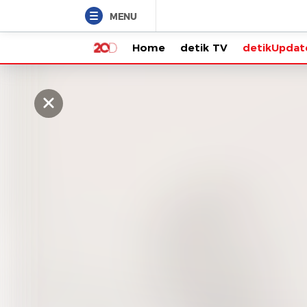
MENU
Home
detik TV
detikUpdate