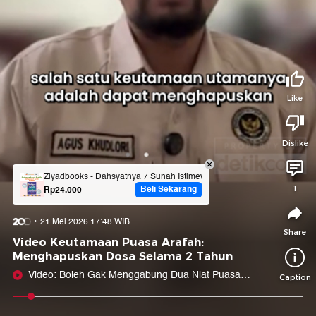
Tidak suka video ini?
Suka video ini?
Login untuk menyampaikan pendapat.
Login untuk menyampaikan pendapat.
Masuk
Masuk
Like
Share to
Dislike
Facebook
X
Whatsapp
Telegram
Ziyadbooks - Dahsyatnya 7 Sunah Istimewa - Kumpulan Buku Sunnah 
Beli Sekarang
Rp24.000
1
Copy Link
Copy Embed
Copy Embed &
21 Mei 2026 17:48 WIB
Caption
Share
Video Keutamaan Puasa Arafah:
Menghapuskan Dosa Selama 2 Tahun
Video: Boleh Gak Menggabung Dua Niat Puasa
Caption
Sunah?
0:07