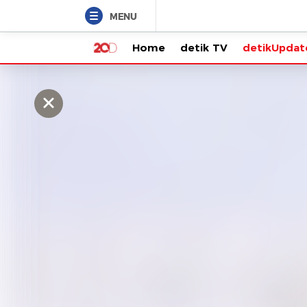
MENU
Home
detik TV
detikUpdate