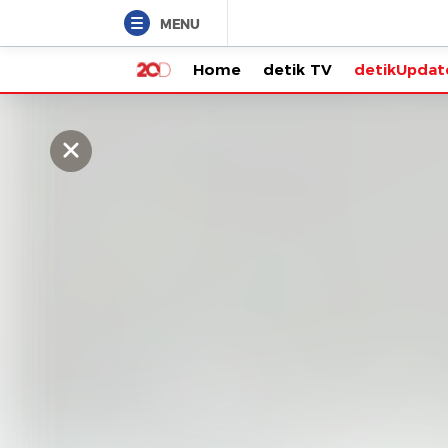
MENU
Home
detik TV
detikUpdate