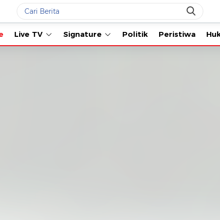
Live TV
Signature
Politik
Peristiwa
Hukum