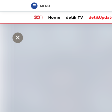
MENU
Home
detik TV
detikUpdate