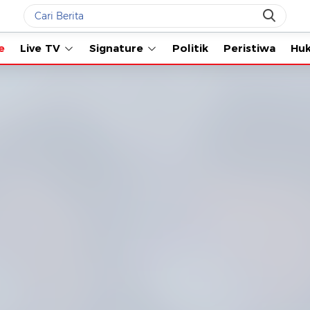
Live TV
Signature
Politik
Peristiwa
Hukum