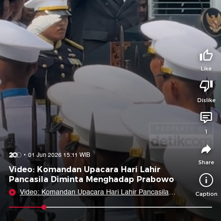
Tidak suka video ini?
Suka video ini?
Login untuk menyampaikan pendapat.
Login untuk menyampaikan pendapat.
Masuk
Masuk
Like
Share to
Dislike
Facebook
X
Whatsapp
Telegram
1
Copy Link
Copy Embed
Copy Embed &
01 Jun 2026 15:11 WIB
Caption
Share
Video: Komandan Upacara Hari Lahir
Pancasila Diminta Menghadap Prabowo
Video: Komandan Upacara Hari Lahir Pancasila
Caption
Diminta Menghadap Prabowo
0:08