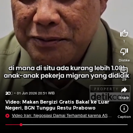
Tidak suka video ini?
Suka video ini?
Login untuk menyampaikan pendapat.
Login untuk menyampaikan pendapat.
Masuk
Masuk
1
Share to
Dislike
Facebook
X
Whatsapp
Telegram
29
Copy Link
Copy Embed
Copy Embed &
01 Jun 2026 20:51 WIB
Caption
Share
Video: Makan Bergizi Gratis Bakal ke Luar
Negeri, BGN Tunggu Restu Prabowo
Video Iran: Negosiasi Damai Terhambat karena AS
Caption
Plin-plan!
0:09