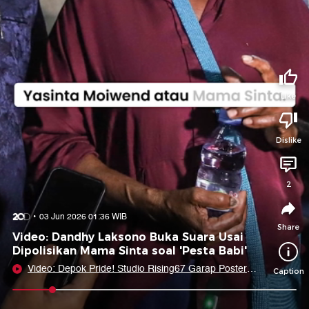
Tidak suka video ini?
Suka video ini?
Login untuk menyampaikan pendapat.
Login untuk menyampaikan pendapat.
Masuk
Masuk
Like
Share to
Dislike
Facebook
X
Whatsapp
Telegram
2
Copy Link
Copy Embed
Copy Embed &
03 Jun 2026 01:36 WIB
Caption
Share
Video: Dandhy Laksono Buka Suara Usai
Dipolisikan Mama Sinta soal 'Pesta Babi'
Video: Depok Pride! Studio Rising67 Garap Poster
Caption
Lagu Ariana Grande
0:09