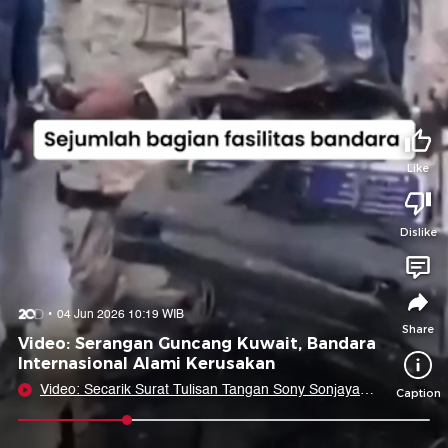
Tidak suka video ini?
Suka video ini?
Login untuk menyampaikan pendapat.
Login untuk menyampaikan pendapat.
Masuk
Masuk
Share to
Like
Dislike
Facebook
X
Whatsapp
Telegram
Copy Link
Copy Embed
Copy Embed &
04 Jun 2026 10:19 WIB
Caption
Share
Video: Serangan Guncang Kuwait, Bandara
Internasional Alami Kerusakan
Video: Secarik Surat Tulisan Tangan Sony Sonjaya
Caption
untuk Kepala BGN Nanik S Deyang
0:09