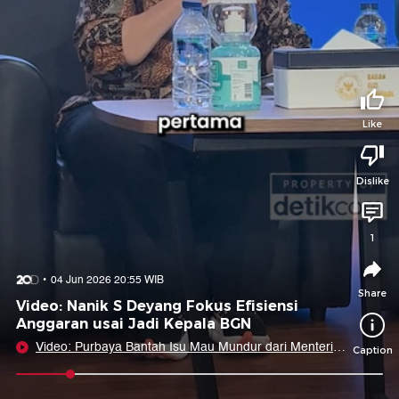
Tidak suka video ini?
Suka video ini?
Login untuk menyampaikan pendapat.
Login untuk menyampaikan pendapat.
Masuk
Masuk
Like
Share to
Dislike
Facebook
X
Whatsapp
Telegram
1
Copy Link
Copy Embed
Copy Embed &
04 Jun 2026 20:55 WIB
Caption
Share
Video: Nanik S Deyang Fokus Efisiensi
Anggaran usai Jadi Kepala BGN
Video: Purbaya Bantah Isu Mau Mundur dari Menteri
Caption
Keuangan
0:11