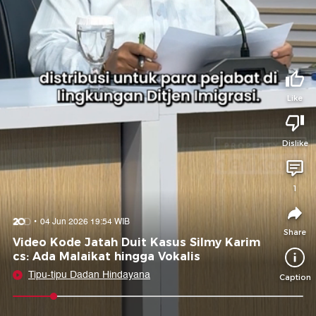
Tidak suka video ini?
Suka video ini?
Login untuk menyampaikan pendapat.
Login untuk menyampaikan pendapat.
Masuk
Masuk
Like
Share to
Dislike
Facebook
X
Whatsapp
Telegram
1
Copy Link
Copy Embed
Copy Embed &
04 Jun 2026 19:54 WIB
Caption
Share
Video Kode Jatah Duit Kasus Silmy Karim
cs: Ada Malaikat hingga Vokalis
Tipu-tipu Dadan Hindayana
Caption
0:11