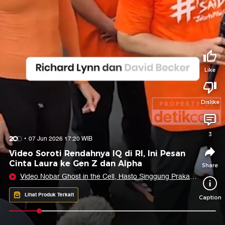
Tidak suka video ini?
Suka video ini?
Login untuk menyampaikan pendapat.
Login untuk menyampaikan pendapat.
Masuk
Masuk
Like
Share to
Dislike
Facebook
X
Whatsapp
Telegram
3
07 Jun 2026 17:20 WIB
Copy Link
Copy Embed
Copy Embed &
Video Soroti Rendahnya IQ di RI, Ini Pesan
Caption
Cinta Laura ke Gen Z dan Alpha
Share
Video Nobar Ghost in the Cell, Hasto Singgung Prakasa
Kitabuming dari Solo
Lihat Produk Terkait
Caption
0:09