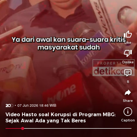
Tidak suka video ini?
Suka video ini?
Login untuk menyampaikan pendapat.
Login untuk menyampaikan pendapat.
Masuk
Masuk
Like
Share to
Dislike
Facebook
X
Whatsapp
Telegram
8
Copy Link
Copy Embed
Copy Embed &
Caption
Share
07 Jun 2026 18:46 WIB
Video Hasto soal Korupsi di Program MBG:
Sejak Awal Ada yang Tak Beres
Caption
0:08