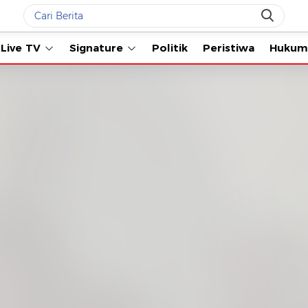
Live TV
Signature
Politik
Peristiwa
Hukum