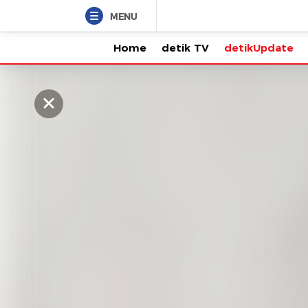
MENU
Home
detik TV
detikUpdate