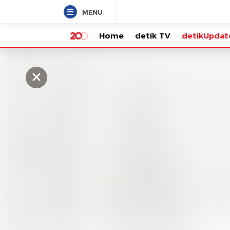
MENU
Home
detik TV
detikUpdate