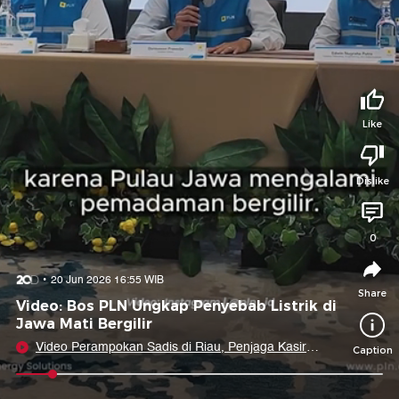
Tidak suka video ini?
Suka video ini?
Login untuk menyampaikan pendapat.
Login untuk menyampaikan pendapat.
Masuk
Masuk
Like
Share to
Dislike
Facebook
X
Whatsapp
Telegram
0
Copy Link
Copy Embed
Copy Embed &
20 Jun 2026 16:55 WIB
Caption
Share
Video: Bos PLN Ungkap Penyebab Listrik di
Jawa Mati Bergilir
Video Perampokan Sadis di Riau, Penjaga Kasir
Caption
Ditikam Bertubi-tubi
0:09