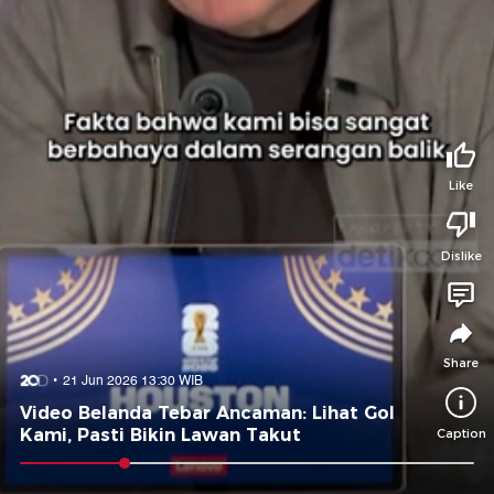
Tidak suka video ini?
Suka video ini?
Login untuk menyampaikan pendapat.
Login untuk menyampaikan pendapat.
Masuk
Masuk
Share to
Like
Dislike
Facebook
X
Whatsapp
Telegram
Copy Link
Copy Embed
Copy Embed &
Caption
Share
21 Jun 2026 13:30 WIB
Video Belanda Tebar Ancaman: Lihat Gol
Kami, Pasti Bikin Lawan Takut
Caption
0:08