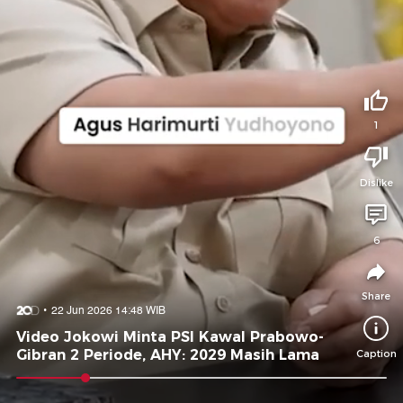
Tidak suka video ini?
Suka video ini?
Login untuk menyampaikan pendapat.
Login untuk menyampaikan pendapat.
Masuk
Masuk
1
Share to
Dislike
Facebook
X
Whatsapp
Telegram
6
Copy Link
Copy Embed
Copy Embed &
Caption
Share
22 Jun 2026 14:48 WIB
Video Jokowi Minta PSI Kawal Prabowo-
Gibran 2 Periode, AHY: 2029 Masih Lama
Caption
0:10