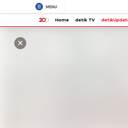
MENU
Home
detik TV
detikUpdate