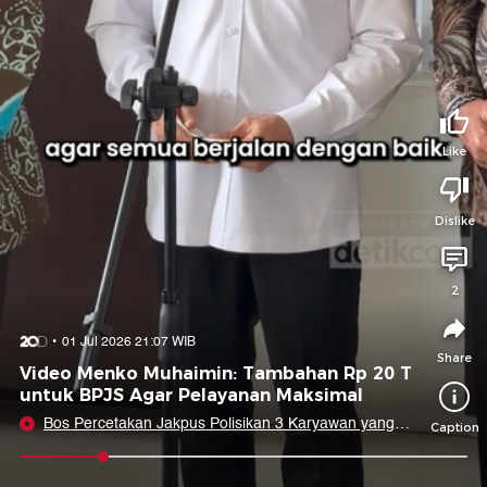
Tidak suka video ini?
Suka video ini?
Login untuk menyampaikan pendapat.
Login untuk menyampaikan pendapat.
Masuk
Masuk
Like
Share to
Dislike
Facebook
X
Whatsapp
Telegram
2
Copy Link
Copy Embed
Copy Embed &
01 Jul 2026 21:07 WIB
Caption
Share
Video Menko Muhaimin: Tambahan Rp 20 T
untuk BPJS Agar Pelayanan Maksimal
Bos Percetakan Jakpus Polisikan 3 Karyawan yang
Caption
Disekap
0:09