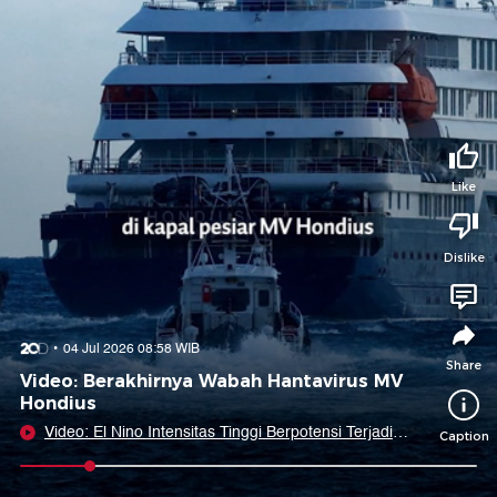
Tidak suka video ini?
Suka video ini?
Login untuk menyampaikan pendapat.
Login untuk menyampaikan pendapat.
Masuk
Masuk
Share to
Like
Dislike
Facebook
X
Whatsapp
Telegram
Copy Link
Copy Embed
Copy Embed &
04 Jul 2026 08:58 WIB
Caption
Share
Video: Berakhirnya Wabah Hantavirus MV
Hondius
Video: El Nino Intensitas Tinggi Berpotensi Terjadi
Caption
dalam Waktu Dekat
0:10