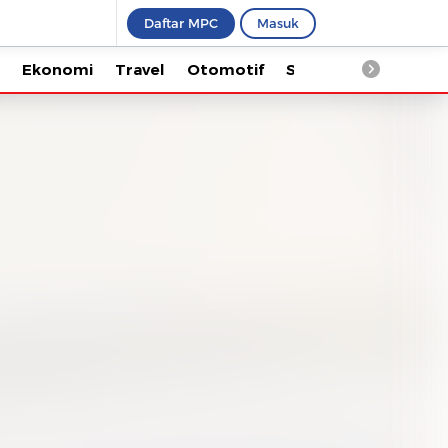
Daftar MPC
Masuk
Ekonomi
Travel
Otomotif
Saintek
Kesehata