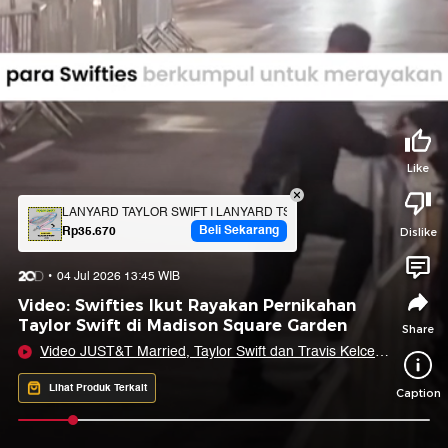
Tidak suka video ini?
Suka video ini?
Login untuk menyampaikan pendapat.
Login untuk menyampaikan pendapat.
Masuk
Masuk
Share to
Like
LANYARD TAYLOR SWIFT I LANYARD TS 1989 I LANYARD CUSTOM
Beli Sekarang
Rp35.670
Dislike
Facebook
X
Whatsapp
Telegram
04 Jul 2026 13:45 WIB
Copy Link
Copy Embed
Copy Embed &
Video: Swifties Ikut Rayakan Pernikahan
Caption
Taylor Swift di Madison Square Garden
Share
Video JUST&T Married, Taylor Swift dan Travis Kelce
Resmi Menikah!
Lihat Produk Terkait
Caption
0:07