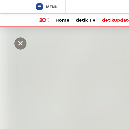
MENU
Home
detik TV
detikUpdate