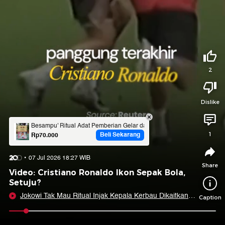
Tidak suka video ini?
Suka video ini?
Login untuk menyampaikan pendapat.
Login untuk menyampaikan pendapat.
Masuk
Masuk
2
Share to
Dislike
Facebook
X
Whatsapp
Telegram
Besampu' Ritual Adat Pemberian Gelar dan Nama Kerajaan Sanggau
Beli Sekarang
Rp70.000
1
Copy Link
Copy Embed
Copy Embed &
07 Jul 2026 18:27 WIB
Caption
Share
Video: Cristiano Ronaldo Ikon Sepak Bola,
Setuju?
Jokowi Tak Mau Ritual Injak Kepala Kerbau Dikaitkan
Caption
ke Politik
0:07