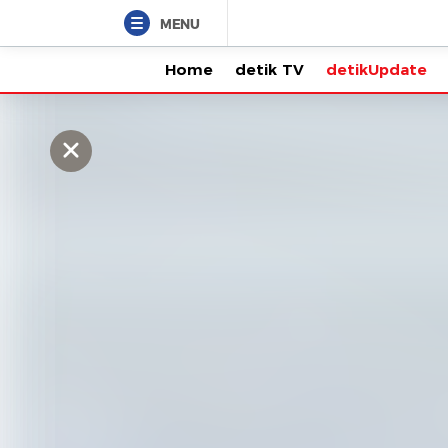
MENU
Home
detik TV
detikUpdate