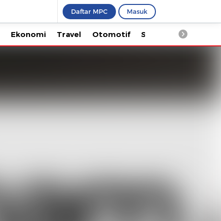
Daftar MPC
Masuk
Ekonomi
Travel
Otomotif
Saintek
Kesehata