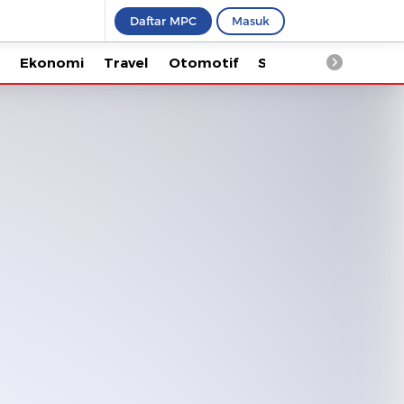
Daftar MPC
Masuk