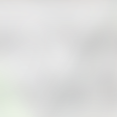
Tidak suka video ini?
Suka video ini?
Login untuk menyampaikan
Login untuk menyampaikan
pendapat.
pendapat.
Masuk
Masuk