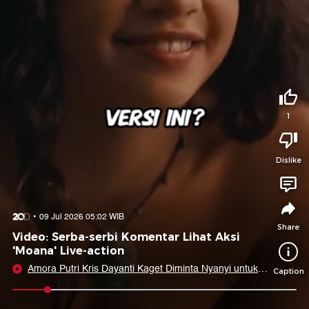
Tidak suka video ini?
Suka video ini?
Login untuk menyampaikan pendapat.
Login untuk menyampaikan pendapat.
Masuk
Masuk
Share to
1
Dislike
Facebook
X
Whatsapp
Telegram
Copy Link
Copy Embed
Copy Embed &
09 Jul 2026 05:02 WIB
Caption
Share
Video: Serba-serbi Komentar Lihat Aksi
'Moana' Live-action
Amora Putri Kris Dayanti Kaget Diminta Nyanyi untuk
Caption
Soundtrack Moana
0:09