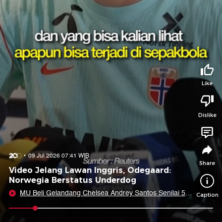
Tidak suka video ini?
Suka video ini?
Login untuk menyampaikan pendapat.
Login untuk menyampaikan pendapat.
Masuk
Masuk
Share to
Like
Dislike
Facebook
X
Whatsapp
Telegram
Copy Link
Copy Embed
Copy Embed &
09 Jul 2026 07:41 WIB
Caption
Share
Video Jelang Lawan Inggris, Odegaard:
Norwegia Berstatus Underdog
MU Beli Gelandang Chelsea Andrey Santos Senilai 50
Caption
Juta Pounds
0:07