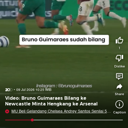
Tidak suka video ini?
Suka video ini?
Login untuk menyampaikan pendapat.
Login untuk menyampaikan pendapat.
Masuk
Masuk
Share to
1
Dislike
Facebook
X
Whatsapp
Telegram
Copy Link
Copy Embed
Copy Embed &
09 Jul 2026 10:25 WIB
Caption
Share
Video: Bruno Guimaraes Bilang ke
Newcastle Minta Hengkang ke Arsenal
MU Beli Gelandang Chelsea Andrey Santos Senilai 50
Caption
Juta Pounds
0:09