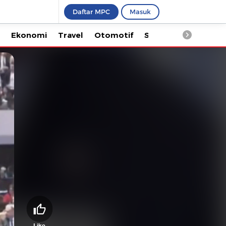
Daftar MPC
Masuk
Ekonomi
Travel
Otomotif
Saintek
Kesehata
Like