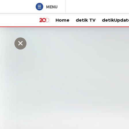
MENU
Home
detik TV
detikUpdate