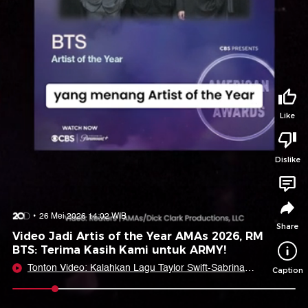
Tidak suka video ini?
Suka video ini?
Login untuk menyampaikan pendapat.
Login untuk menyampaikan pendapat.
Masuk
Masuk
Share to
Like
Dislike
Facebook
X
Whatsapp
Telegram
Copy Link
Copy Embed
Copy Embed &
26 Mei 2026 14:02 WIB
Caption
Share
Video Jadi Artis of the Year AMAs 2026, RM
BTS: Terima Kasih Kami untuk ARMY!
Tonton Video: Kalahkan Lagu Taylor Swift-Sabrina
Caption
Carpenter, 'Golden' Jadi SOTY AMAs
0:09