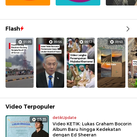
Flash
01:05
00:56
00:33
00:43
Video Terpopuler
detikUpdate
03:35
Video KETIK: Lukas Graham Bocorin
Album Baru hingga Kedekatan
dengan Ed Sheeran