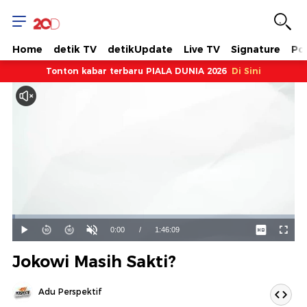
Home
detik TV
detikUpdate
Live TV
Signature
Pol
Tonton kabar terbaru PIALA DUNIA 2026
Di Sini
Dimuat
:
0.94%
Waktu
0:00
/
Durasi
1:46:09
Mainkan
Suara
Layar
Hidup
Saat
Jokowi Masih Sakti?
ini
Adu Perspektif