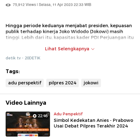
75,912 Views | Selasa, 11 Apr 2023 22:33 WIB
Hingga periode keduanya menjabat presiden, kepuasan
publik terhadap kinerja Joko Widodo (Jokowi) masih
tinggi. Lebih dari itu, kapasitas kader PDI Perjuangan itu
dalam merangkul lawan-lawan politik membuatnya
Lihat Selengkapnya
acap kali dianggap 'sakti' hingga dinilai menjadi
'penentu' arah pertempuran politik di pemilu
detik tv - 20DETIK
mendatang.
Tags:
adu perspektif
pilpres 2024
jokowi
Video Lainnya
Adu Perspektif
22:46
Simbol Kedekatan Anies - Prabowo
Usai Debat Pilpres Terakhir 2024