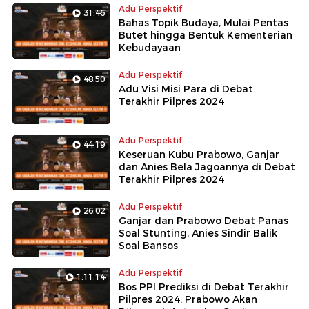
Adu Perspektif
31:46
Bahas Topik Budaya, Mulai Pentas
Butet hingga Bentuk Kementerian
Kebudayaan
Adu Perspektif
48:50
Adu Visi Misi Para di Debat
Terakhir Pilpres 2024
Adu Perspektif
44:19
Keseruan Kubu Prabowo, Ganjar
dan Anies Bela Jagoannya di Debat
Terakhir Pilpres 2024
Adu Perspektif
26:02
Ganjar dan Prabowo Debat Panas
Soal Stunting, Anies Sindir Balik
Soal Bansos
Adu Perspektif
1:11:14
Bos PPI Prediksi di Debat Terakhir
Pilpres 2024: Prabowo Akan