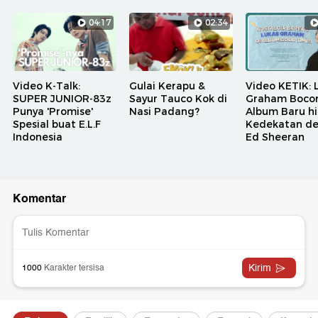
04:17
02:34
Video K-Talk:
Gulai Kerapu &
Video KETIK: 
SUPER JUNIOR-83z
Sayur Tauco Kok di
Graham Bocor
Punya 'Promise'
Nasi Padang?
Album Baru h
Spesial buat E.L.F
Kedekatan d
Indonesia
Ed Sheeran