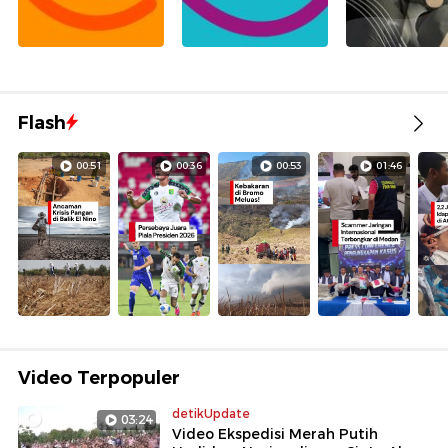
Flash
00:51
00:36
00:53
01:46
Video Terpopuler
detikUpdate
03:24
Video Ekspedisi Merah Putih