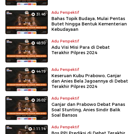
Adu Perspektif
31:46
Bahas Topik Budaya, Mulai Pentas
Butet hingga Bentuk Kementerian
Kebudayaan
Adu Perspektif
48:50
Adu Visi Misi Para di Debat
Terakhir Pilpres 2024
Adu Perspektif
44:19
Keseruan Kubu Prabowo, Ganjar
dan Anies Bela Jagoannya di Debat
Terakhir Pilpres 2024
Adu Perspektif
26:02
Ganjar dan Prabowo Debat Panas
Soal Stunting, Anies Sindir Balik
Soal Bansos
Adu Perspektif
1:11:14
Bos PPI Prediksi di Debat Terakhir