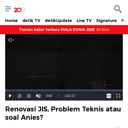
Home
detik TV
detikUpdate
Live TV
Signature
Pol
Tonton kabar terbaru PIALA DUNIA 2026
Di Sini
Dimuat
:
0.91%
Waktu
0:00
/
Durasi
1:52:17
Mainkan
Suara
Layar
Hidup
Saat
Renovasi JIS, Problem Teknis atau
ini
soal Anies?