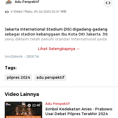
Adu Perspektif
0 Views | Rabu, 05 Jul 2023 22:31 WIB
Jakarta International Stadium (JIS) digadang-gadang
sebagai stadion kebanggaan Ibu Kota DKI Jakarta. JIS
yang diklaim telah penuhi standar International pada
era Gubernur Anies Baswedan, ternyata dipandang
Lihat Selengkapnya
tidak sesuai kriteria FIFA untuk Piala Dunia U-17.
tim20detik - 20DETIK
Tags:
pilpres 2024
adu perspektif
Video Lainnya
Adu Perspektif
22:46
Simbol Kedekatan Anies - Prabowo
Usai Debat Pilpres Terakhir 2024