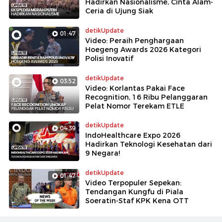
Hadirkan Nasionalisme, Cinta Alam-
Ceria di Ujung Siak
detikUpdate
01:47
Video: Peraih Penghargaan
Hoegeng Awards 2026 Kategori
Polisi Inovatif
detikUpdate
03:52
Video: Korlantas Pakai Face
Recognition, 16 Ribu Pelanggaran
Pelat Nomor Terekam ETLE
detikUpdate
04:39
IndoHealthcare Expo 2026
Hadirkan Teknologi Kesehatan dari
9 Negara!
detikUpdate
01:47
Video Terpopuler Sepekan:
Tendangan Kungfu di Piala
Soeratin-Staf KPK Kena OTT