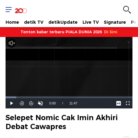
Home
detik TV
detikUpdate
Live TV
Signature
Pol
Tonton kabar terbaru PIALA DUNIA 2026
Di Sini
Dimuat
:
8.48%
Waktu
0:00
/
Durasi
11:47
Mainkan
Suara
Layar
Hidup
Saat
Selepet Nomic Cak Imin Akhiri
ini
Debat Cawapres