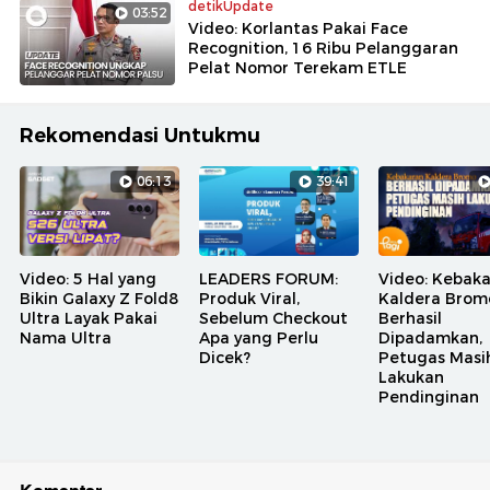
detikUpdate
03:52
Video: Korlantas Pakai Face
Recognition, 16 Ribu Pelanggaran
Pelat Nomor Terekam ETLE
Rekomendasi Untukmu
06:13
39:41
Video: 5 Hal yang
LEADERS FORUM:
Video: Kebak
Bikin Galaxy Z Fold8
Produk Viral,
Kaldera Brom
Ultra Layak Pakai
Sebelum Checkout
Berhasil
Nama Ultra
Apa yang Perlu
Dipadamkan,
Dicek?
Petugas Masi
Lakukan
Pendinginan