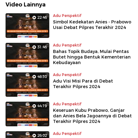
Video Lainnya
Adu Perspektif
22:46
Simbol Kedekatan Anies - Prabowo
Usai Debat Pilpres Terakhir 2024
Adu Perspektif
31:46
Bahas Topik Budaya, Mulai Pentas
Butet hingga Bentuk Kementerian
Kebudayaan
Adu Perspektif
48:50
Adu Visi Misi Para di Debat
Terakhir Pilpres 2024
Adu Perspektif
44:19
Keseruan Kubu Prabowo, Ganjar
dan Anies Bela Jagoannya di Debat
Terakhir Pilpres 2024
Adu Perspektif
26:02