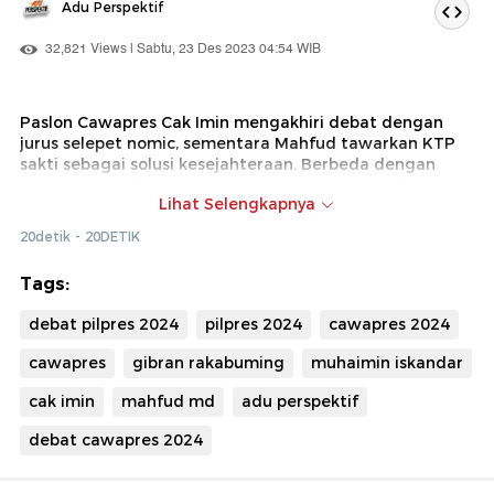
Adu Perspektif
32,821 Views | Sabtu, 23 Des 2023 04:54 WIB
Paslon Cawapres Cak Imin mengakhiri debat dengan
jurus selepet nomic, sementara Mahfud tawarkan KTP
sakti sebagai solusi kesejahteraan. Berbeda dengan
peserta lain Gibran menujukan hormat karena diberi
Lihat Selengkapnya
kesempatan di kontestasi nasional.
20detik - 20DETIK
Tags:
debat pilpres 2024
pilpres 2024
cawapres 2024
cawapres
gibran rakabuming
muhaimin iskandar
cak imin
mahfud md
adu perspektif
debat cawapres 2024