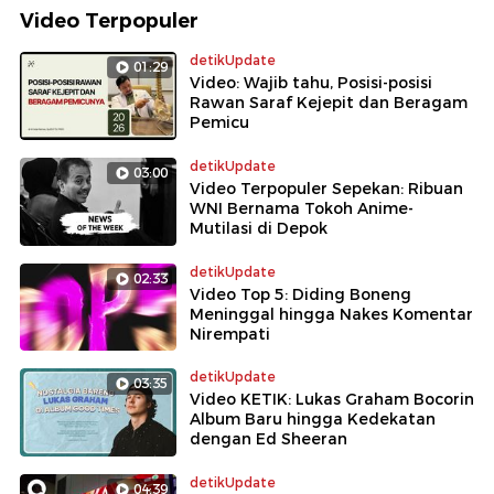
Video Terpopuler
detikUpdate
01:29
Video: Wajib tahu, Posisi-posisi
Rawan Saraf Kejepit dan Beragam
Pemicu
detikUpdate
03:00
Video Terpopuler Sepekan: Ribuan
WNI Bernama Tokoh Anime-
Mutilasi di Depok
detikUpdate
02:33
Video Top 5: Diding Boneng
Meninggal hingga Nakes Komentar
Nirempati
detikUpdate
03:35
Video KETIK: Lukas Graham Bocorin
Album Baru hingga Kedekatan
dengan Ed Sheeran
detikUpdate
04:39