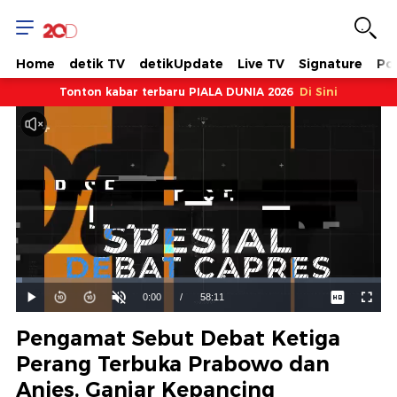
Home
detik TV
detikUpdate
Live TV
Signature
Pol
Tonton kabar terbaru PIALA DUNIA 2026
Di Sini
Dimuat
:
1.72%
Waktu
0:00
/
Durasi
58:11
Mainkan
Suara
Layar
Hidup
Saat
Pengamat Sebut Debat Ketiga
ini
Perang Terbuka Prabowo dan
Anies, Ganjar Kepancing