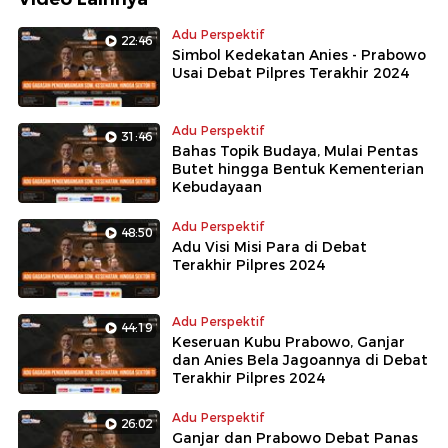
Adu Perspektif
22:46
Simbol Kedekatan Anies - Prabowo
Usai Debat Pilpres Terakhir 2024
Adu Perspektif
31:46
Bahas Topik Budaya, Mulai Pentas
Butet hingga Bentuk Kementerian
Kebudayaan
Adu Perspektif
48:50
Adu Visi Misi Para di Debat
Terakhir Pilpres 2024
Adu Perspektif
44:19
Keseruan Kubu Prabowo, Ganjar
dan Anies Bela Jagoannya di Debat
Terakhir Pilpres 2024
Adu Perspektif
26:02
Ganjar dan Prabowo Debat Panas