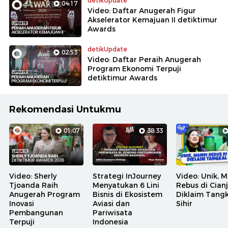
detikUpdate
04:17
Video: Daftar Anugerah Figur
Akselerator Kemajuan II detiktimur
Awards
detikUpdate
02:53
Video: Daftar Peraih Anugerah
Program Ekonomi Terpuji
detiktimur Awards
Rekomendasi Untukmu
01:07
38:33
Video: Sherly
Strategi InJourney
Video: Unik, 
Tjoanda Raih
Menyatukan 6 Lini
Rebus di Cian
Anugerah Program
Bisnis di Ekosistem
Diklaim Tangk
Inovasi
Aviasi dan
Sihir
Pembangunan
Pariwisata
Terpuji
Indonesia