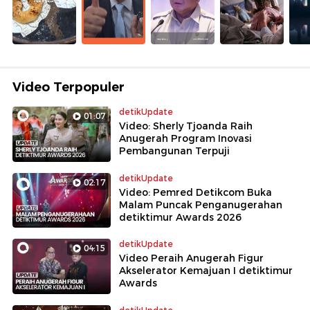
Video Terpopuler
detikUpdate
01:07
Video: Sherly Tjoanda Raih
Anugerah Program Inovasi
Pembangunan Terpuji
detikUpdate
02:17
Video: Pemred Detikcom Buka
Malam Puncak Penganugerahan
detiktimur Awards 2026
detikUpdate
04:15
Video Peraih Anugerah Figur
Akselerator Kemajuan I detiktimur
Awards