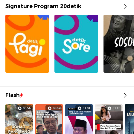
Signature Program 20detik
Flash
00:54
00:39
01:01
01:18