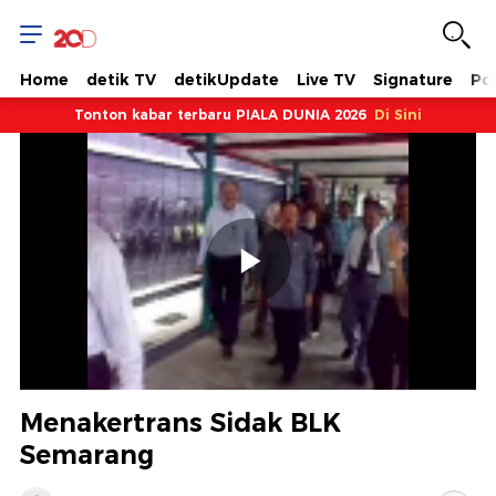
Home
detik TV
detikUpdate
Live TV
Signature
Pol
Tonton kabar terbaru PIALA DUNIA 2026
Di Sini
Memutarkan
Video
Menakertrans Sidak BLK
Semarang